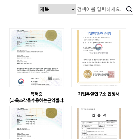
특허증
기업부설연구소 인정서
(과육조각을수용하는곤약젤리의연속생산이가능한제조장치)