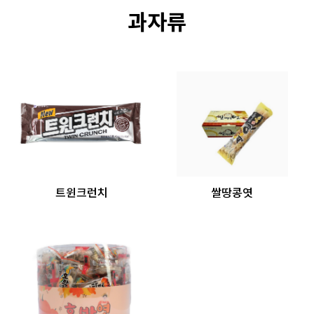
과자류
트윈크런치
쌀땅콩엿