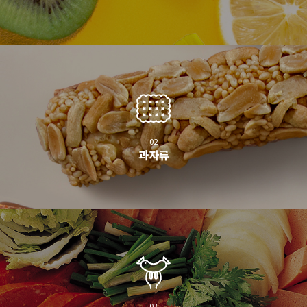
02
과자류
03